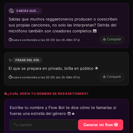
🤔
SABÍAS QUE...
Sabías que muchos reggaetoneros producen o coescriben
sus propias canciones, no solo las interpretan? Detrás del
micrófono también son creadores completos 🎹
📤 Compartir
nuevo contenido a las 20:00 (en 2h 48m 57s)
✨
FRASE DEL DÍA
El que se prepara en privado, brilla en público 🌟
📤 Compartir
nuevo contenido a las 20:00 (en 2h 48m 57s)
🎤
¿CUÁL SERÍA TU NOMBRE DE REGGAETONERO?
Escribe tu nombre y Flow Bot te dice cómo te llamarías si
fueras una estrella del género 😎🔥
Generar mi flow 🎲