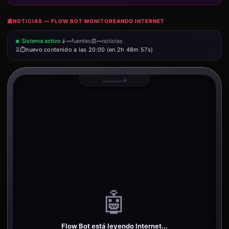
📰
NOTICIAS — FLOW BOT MONITOREANDO INTERNET
Sistema activo
📡
--
fuentes
📰
--
noticias
⏳
nuevo contenido a las 20:00 (en 2h 48m 57s)
🤖
Flow Bot está leyendo Internet...