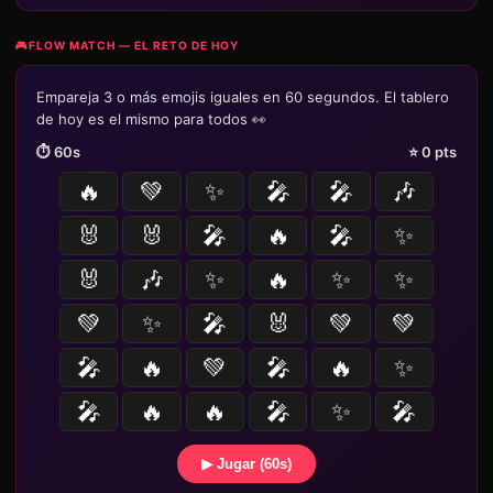
🎮
FLOW MATCH — EL RETO DE HOY
Empareja 3 o más emojis iguales en 60 segundos. El tablero
de hoy es el mismo para todos 👀
⏱️
60
s
⭐
0
pts
🔥
💚
✨
🎤
🎤
🎶
🐰
🐰
🎤
🔥
🎤
✨
🐰
🎶
✨
🔥
✨
✨
💚
✨
🎤
🐰
💚
💚
🎤
🔥
💚
🎤
🔥
✨
🎤
🔥
🔥
🎤
✨
🎤
▶ Jugar (60s)