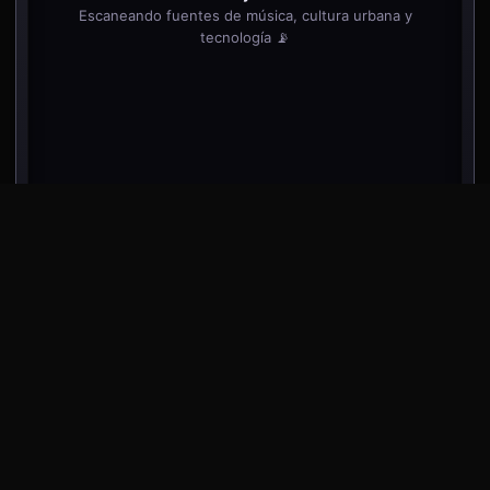
Escaneando fuentes de música, cultura urbana y
tecnología 📡
desliza dentro del teléfono para ver más noticias
⬇️
⬇️