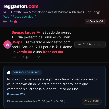
reggaeton
.com
🎤 Tu Flow
🎮 Flow Match
Noticias
Artistas
Videos
🔥 Chisme
🎵 Top Songs
Web ↗
Redes sociales ↗
🌱
en vivo
Semilla · 1d
Buenas tardes 🌤️
¡Sábado de perreo!
💃 El día perfecto pa' subir el volumen.
¡Wepa!
Bienvenido a reggaeton.com,
🎤
☀️ 17:11 hora local
broki. Son las 17:11 por allá 🎤 Pídeme
un
versículo
o una
frase del día
cuando quieras ✨
📖
VERSÍCULO DEL DÍA
No os conforméis a este siglo, sino transformaos por medio
de la renovación de vuestro entendimiento, para que
comprobéis cuál sea la buena voluntad de Dios.
Romanos 12:2
📤 Compartir
nuevo contenido a las 20:00 (en 2h 48m 57s)