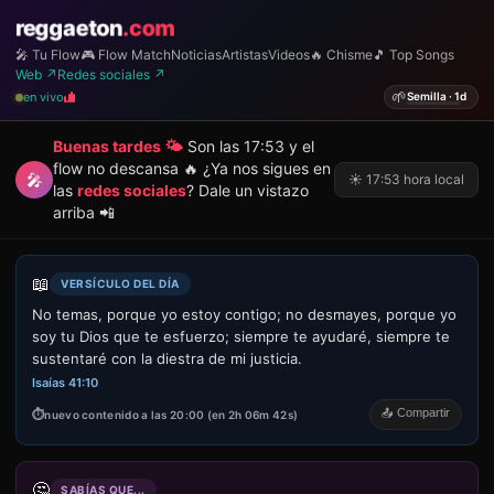
reggaeton
.com
🎤 Tu Flow
🎮 Flow Match
Noticias
Artistas
Videos
🔥 Chisme
🎵 Top Songs
Web ↗
Redes sociales ↗
🌱
en vivo
Semilla · 1d
Buenas tardes 🌤️
Son las 17:53 y el
flow no descansa 🔥 ¿Ya nos sigues en
🎤
☀️ 17:53 hora local
las
redes sociales
? Dale un vistazo
arriba 📲
📖
VERSÍCULO DEL DÍA
No temas, porque yo estoy contigo; no desmayes, porque yo
soy tu Dios que te esfuerzo; siempre te ayudaré, siempre te
sustentaré con la diestra de mi justicia.
Isaías 41:10
📤 Compartir
nuevo contenido a las 20:00 (en 2h 06m 42s)
🤔
SABÍAS QUE...