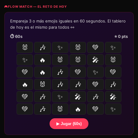
🎮
FLOW MATCH — EL RETO DE HOY
Empareja 3 o más emojis iguales en 60 segundos. El tablero
de hoy es el mismo para todos 👀
⏱️
60
s
⭐
0
pts
🐰
🎶
✨
🐰
💚
✨
✨
🔥
🐰
🐰
🎤
🐰
💚
🔥
🎶
💚
✨
💚
🔥
🐰
🎶
🎶
💚
🎶
💚
🎶
✨
🎤
🎶
🎤
💚
🎶
🐰
🔥
💚
✨
▶ Jugar (60s)