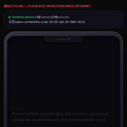
📰
NOTICIAS — FLOW BOT MONITOREANDO INTERNET
Sistema activo
📡
12
fuentes
📰
12
noticias
⏳
nuevo contenido a las 20:00 (en 2h 06m 42s)
📸 TMZ
· hace 1 hora
Perez Hilton pensó que iba a morir semanas
antes de su alarmante transmisión en vivo