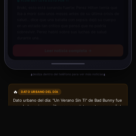
🤖 FLOW BOT LEYÓ ESTO POR TI
Broki, esto está sonando fuerte: Perez Hilton temía que
iba a morir solo unos meses antes de su última crisis de
salud... dice que una batalla con sepsis dejó su cuerpo
en un estado tan crítico que pensó que no podría
sobrevivir. Perez habló sobre sus luchas de salud
durante una…
Leer noticia completa →
desliza dentro del teléfono para ver más noticias
⬇️
⬇️
🔥
DATO URBANO DEL DÍA
Dato urbano del día: "Un Verano Sin Ti" de Bad Bunny fue
uno de los primeros álbumes completamente en español
nominados a Álbum del Año en los Grammy 🏆
📤 Compartir
nuevo contenido a las 20:00 (en 2h 06m 42s)