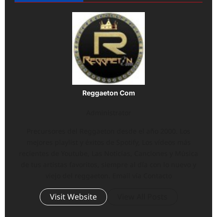
Reggaeton Com
Administrator
Precursores del Reggaeton desde el año 2000. Los
mejores playlist y éxitos de Spotify, Los vídeos más
recientes de Youtube, Las Noticias, Canciones y Música
de tus artistas favoritos, siempre al día con lo nuevo y
viejo del reggaeton. Email vía Contacto
Visit Website
View All Posts