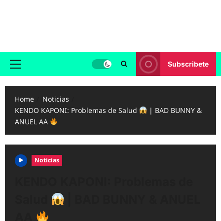
Skip
to
Reggaeton.com
content
Noticias, Exitos y Videos de Reggaeton
Subscribete
Primary
Menu
Home
Noticias
KENDO KAPONI: Problemas de Salud
| BAD BUNNY &
ANUEL AA
Noticias
KENDO KAPONI: Problemas de
Salud
| BAD BUNNY & ANUEL
AA