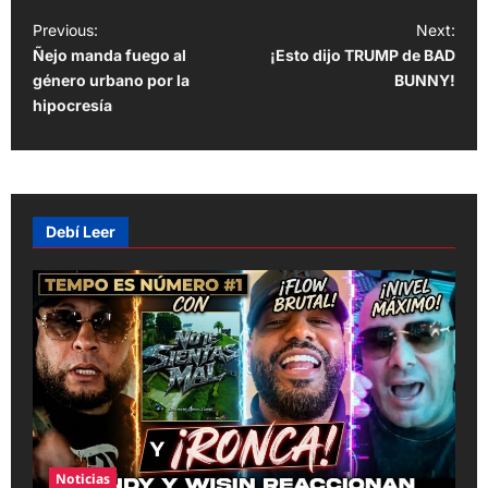
P
Previous:
Next:
Ñejo manda fuego al
¡Esto dijo TRUMP de BAD
o
género urbano por la
BUNNY!
s
hipocresía
t
n
a
v
Debí Leer
i
g
a
t
i
o
n
Noticias