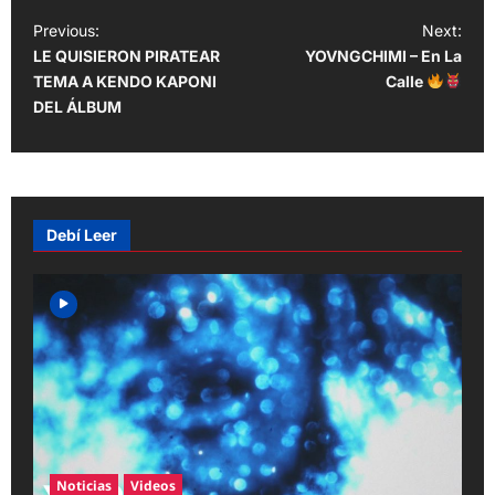
P
Previous:
Next:
LE QUISIERON PIRATEAR
YOVNGCHIMI – En La
o
TEMA A KENDO KAPONI
Calle
s
DEL ÁLBUM
t
n
a
v
Debí Leer
i
g
a
t
i
o
n
Noticias
Videos