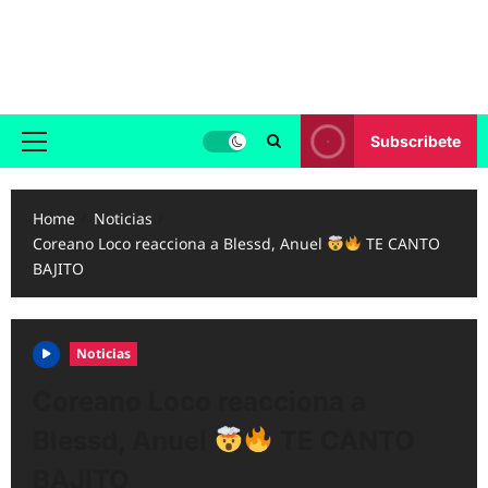
Skip
to
Reggaeton.com
content
Noticias, Exitos y Videos de Reggaeton
Subscribete
Primary
Menu
Home
Noticias
Coreano Loco reacciona a Blessd, Anuel
TE CANTO
BAJITO
Noticias
Coreano Loco reacciona a
Blessd, Anuel
TE CANTO
BAJITO