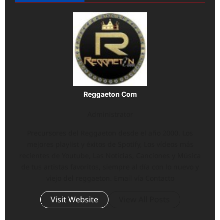
Reggaeton Com
Administrator
Precursores del Reggaeton desde el año 2000. Los
mejores playlist y éxitos de Spotify, Los vídeos más
recientes de Youtube, Las Noticias, Canciones y Música
de tus artistas favoritos, siempre al día con lo nuevo y
viejo del reggaeton. Email vía Contacto
Visit Website
View All Posts