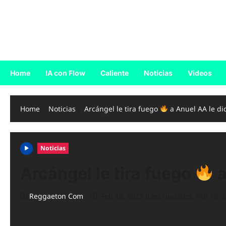
Skip
to
Reggaeton.com
content
Noticias, Exitos y Videos de Reggaeton
Home
IA con Flow
Caliente
Noticias
Videos
Home
Noticias
Arcángel le tira fuego
a Anuel AA le di
Noticias
Arcángel le tira fuego
a
Reggaeton Com
Feb 18, 2023 (Last updated: Feb 18, 