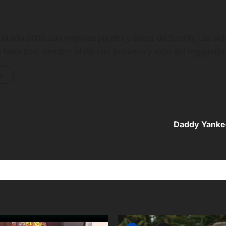
 año 2000. Los mejores playlist y éxitos de Spotify, Los ví
 favoritos, siempre al día con lo nuevo y viejo del reggaeto
s
Daddy Yankee