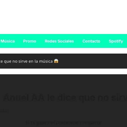
Música
Promo
Redes Sociales
Contacto
Spotify
ce que no sirve en la música
 Anuel AA le dice que no sir
2023)
Si te gusto el contenido comparte