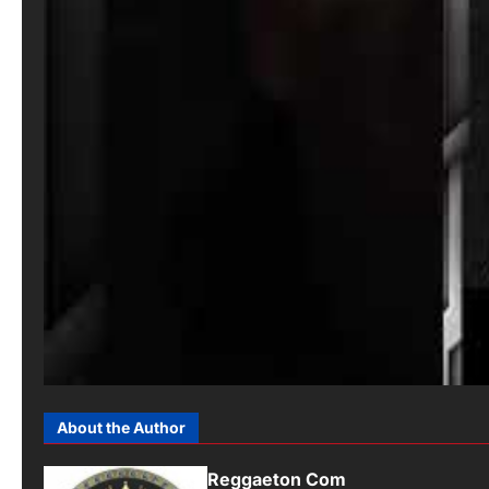
About the Author
Reggaeton Com