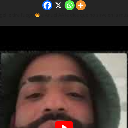
gel le tira fuego
a Anuel AA le dice que no sirve en la mú