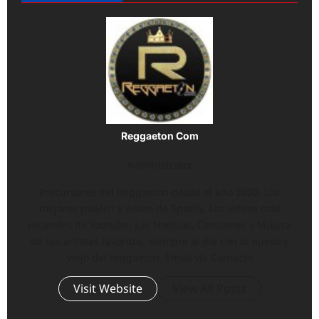
Reggaeton Com
Administrator
Precursores del Reggaeton desde el año 2000. Los
mejores playlist y éxitos de Spotify, Los vídeos más
recientes de Youtube, Las Noticias, Canciones y Música
de tus artistas favoritos, siempre al día con lo nuevo y
viejo del reggaeton. Email vía Contacto
Visit Website
View All Posts