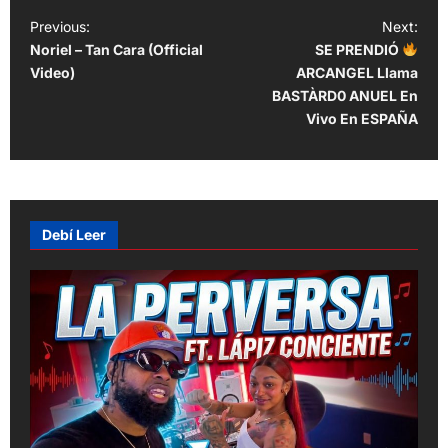
P
Previous:
Next:
Noriel – Tan Cara (Official
SE PRENDIÓ
o
Video)
ARCANGEL Llama
s
BASTÀRD0 ANUEL En
t
Vivo En ESPAÑA
n
a
v
Debí Leer
i
g
a
t
i
o
n