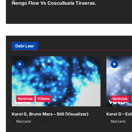
Ñengo Flow Vs Cosculluela Tiraeras.
o
s
t
n
Debí Leer
a
v
i
g
a
Noticias
Videos
Noticias
t
i
Karol G, Bruno Mars – Still (Visualizer)
Karol G – Ecl
Marcano
Aug 7, 2026
Marcano
o