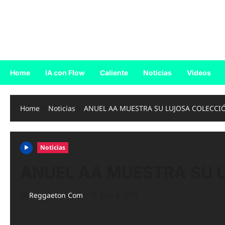
Skip
to
Reggaeton.com
content
Noticias, Exitos y Videos de Reggaeton
Home
IA con Flow
Caliente
Noticias
Videos
Home
Noticias
ANUEL AA MUESTRA SU LUJOSA COLECCI
Noticias
ANUEL AA MUESTRA SU 
Reggaeton Com
Dec 4, 2021