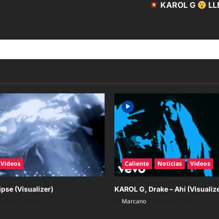
KAROL G
LL
Videos
Caliente
Noticias
Videos
ipse (Visualizer)
KAROL G, Drake – Ahí (Visualiz
Aug 7, 2026
Marcano
Aug 7, 2026