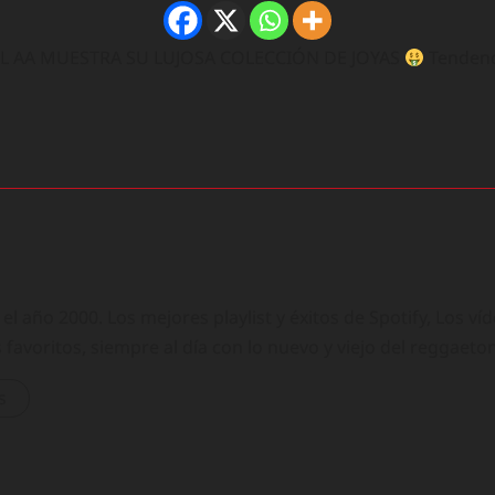
L AA MUESTRA SU LUJOSA COLECCIÓN DE JOYAS
Tendenc
 año 2000. Los mejores playlist y éxitos de Spotify, Los ví
 favoritos, siempre al día con lo nuevo y viejo del reggaeto
s