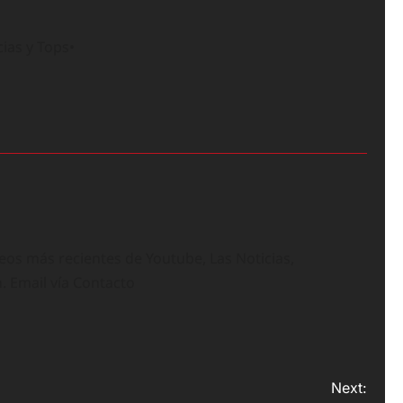
ias y Tops•
deos más recientes de Youtube, Las Noticias,
n. Email vía Contacto
Next: