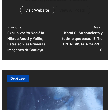
Visit Website
View All Posts
P
Previous:
Next:
Exclusivo: Ya Nació la
Karol G, Su concierto y
o
Hija de Anuel y Yailin,
todo lo que pasó.. El Tío
s
Estas son las Primeras
ENTREVISTA A CARROL
t
Imágenes de Cattleya.
G
n
a
v
Debí Leer
i
g
a
t