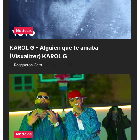
i
o
n
Noticias
KAROL G – Alguien que te amaba
(Visualizer) KAROL G
Reggaeton Com
Aug 7, 2026
Noticias