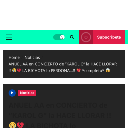
Skip
to
Reggaeton.com
content
Noticias, Exitos y Videos de Reggaeton
Subscribete
Primary
Menu
Home
Noticias
ANUEL AA en CONCIERTO de ”KAROL G” la HACE LLORAR
!!
LA BICHOTA lo PERDONA…!!
*completo*
Noticias
ANUEL AA en CONCIERTO de
”KAROL G” la HACE LLORAR !!
LA BICHOTA lo