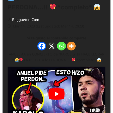
PERDONA…!!
*completo*
Reggaeton Com
Mar 14, 2023 (Last updated: Mar 14, 2023)
Si te gusto el contenido comparte
ANUEL AA en CONCIERTO de ”KAROL G” la HACE LLORAR
!!
LA BICHOTA lo PERDONA…!!
*completo*