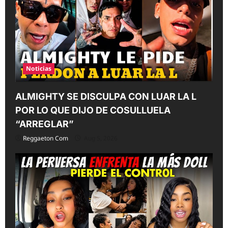
t
i
o
n
Noticias
ALMIGHTY SE DISCULPA CON LUAR LA L
POR LO QUE DIJO DE COSULLUELA
“ARREGLAR”
Reggaeton Com
Aug 5, 2026