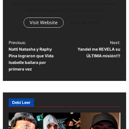
de tus artistas favoritos, siempre al día con lo nuevo y
viejo del reggaeton. Email vía Contacto
Visit Website
View All Posts
P
Previous:
Next:
Natti Natasha y Raphy
Yandel me REVELA su
o
Pina lograron que Vida
ÚLTIMA misión!!!
s
Isabelle bailara por
t
primera vez
n
a
v
Debí Leer
i
g
a