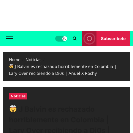
Skip
to
Reggaeton.com
content
Noticias, Exitos y Videos de Reggaeton
Subscribete
Primary
Menu
Home
Noticias
J Balvin es rechazado horriblemente en Colombia |
Lary Over recibiendo a Di0s | Anuel X Rochy
Noticias
J Balvin es rechazado
horriblemente en Colombia |
Lary Over recibiendo a Di0s |