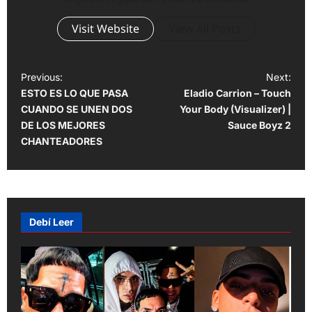
Visit Website
View All Posts
P
Previous:
Next:
ESTO ES LO QUE PASA
Eladio Carrion – Touch
o
CUANDO SE UNEN DOS
Your Body (Visualizer) |
s
DE LOS MEJORES
Sauce Boyz 2
t
CHANTEADORES
n
a
v
Debí Leer
i
g
a
t