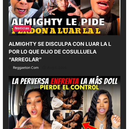
i
o
n
Noticias
ALMIGHTY SE DISCULPA CON LUAR LA L
POR LO QUE DIJO DE COSULLUELA
“ARREGLAR”
Reggaeton Com
Aug 5, 2026