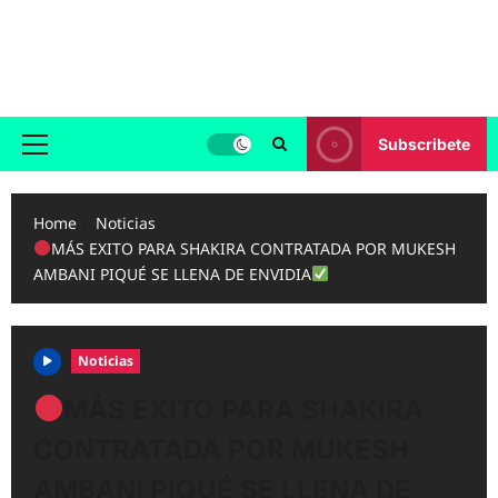
Skip
to
Reggaeton.com
content
Noticias, Exitos y Videos de Reggaeton
Subscribete
Primary
Menu
Home
Noticias
MÁS EXITO PARA SHAKIRA CONTRATADA POR MUKESH
AMBANI PIQUÉ SE LLENA DE ENVIDIA
Noticias
MÁS EXITO PARA SHAKIRA
CONTRATADA POR MUKESH
AMBANI PIQUÉ SE LLENA DE