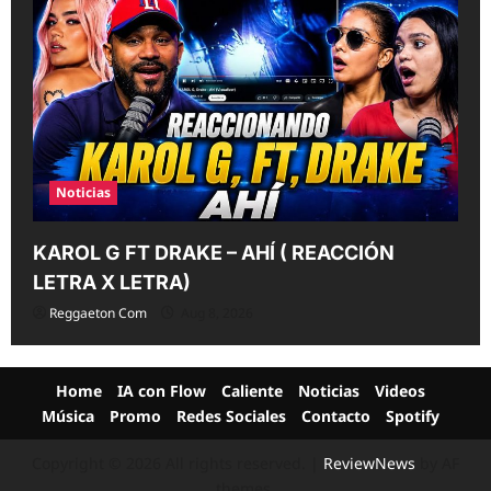
Noticias
KAROL G FT DRAKE – AHÍ ( REACCIÓN
LETRA X LETRA)
Reggaeton Com
Aug 8, 2026
Home
IA con Flow
Caliente
Noticias
Videos
Música
Promo
Redes Sociales
Contacto
Spotify
Copyright © 2026 All rights reserved.
|
ReviewNews
by AF
themes.