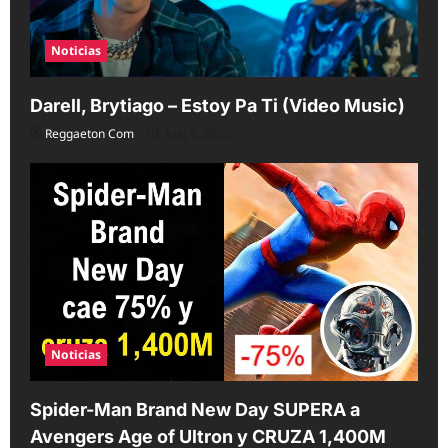
n
Noticias
Darell, Brytiago – Estoy Pa Ti (Video Music)
Reggaeton Com
Aug 9, 2026
Noticias
Spider-Man Brand New Day SUPERA a
Avengers Age of Ultron y CRUZA 1,400M