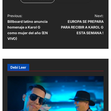
P
Previous:
Next:
Billboard latino anuncia
EUROPA SE PREPARA
o
homenaje a Karol G
PARA RECIBIR A KAROL G
s
como mujer del año (EN
ESTA SEMANA !
t
VIVO)
n
a
v
Debí Leer
i
g
a
t
i
o