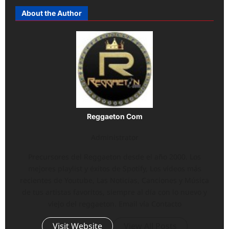
About the Author
Reggaeton Com
Administrator
Precursores del Reggaeton desde el año 2000. Los
mejores playlist y éxitos de Spotify, Los vídeos más
recientes de Youtube, Las Noticias, Canciones y Música
de tus artistas favoritos, siempre al día con lo nuevo y
viejo del reggaeton. Email vía Contacto
Visit Website
View All Posts