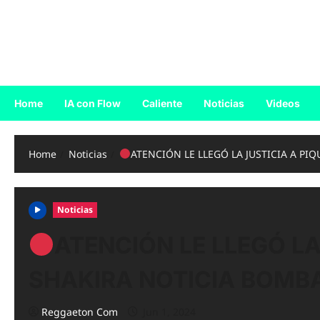
Skip
to
Reggaeton.com
content
Noticias, Exitos y Videos de Reggaeton
Home
IA con Flow
Caliente
Noticias
Videos
Home
Noticias
ATENCIÓN LE LLEGÓ LA JUSTICIA A PI
Noticias
ATENCIÓN LE LLEGÓ LA
SHAKIRA NOTICIA BOMB
Reggaeton Com
Jun 1, 2024