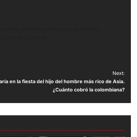
deos más recientes de Youtube, Las Noticias,
n. Email vía Contacto
Next:
aría en la fiesta del hijo del hombre más rico de Asia.
¿Cuánto cobró la colombiana?