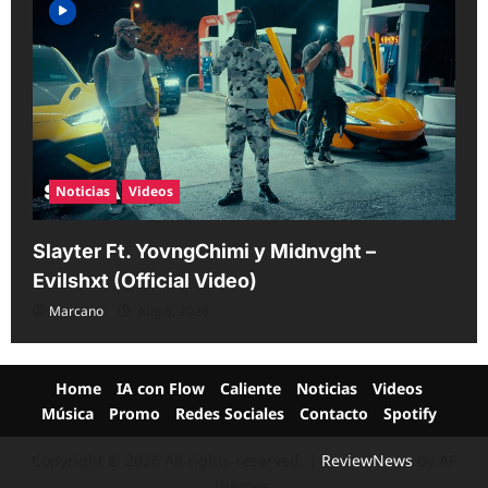
Noticias
Videos
Slayter Ft. YovngChimi y Midnvght –
Evilshxt (Official Video)
Marcano
Aug 6, 2026
Home
IA con Flow
Caliente
Noticias
Videos
Música
Promo
Redes Sociales
Contacto
Spotify
Copyright © 2026 All rights reserved.
|
ReviewNews
by AF
themes.