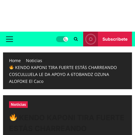
Skip
to
Reggaeton.com
content
Noticias, Exitos y Videos de Reggaeton
Subscribete
Primary
Menu
Home
Noticias
KENDO KAPONI TIRA FUERTE ESTÁS CHARREANDO
COSCULLUELA LE DA APOYO A 6TOBANDZ OZUNA
ALOFOKE El Caco
Noticias
KENDO KAPONI TIRA FUERTE
ESTÁS CHARREANDO