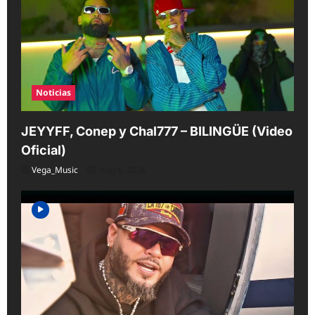
i
o
n
Noticias
JEYYFF, Conep y Chal777 – BILINGÜE (Video
Oficial)
Vega_Music
Aug 6, 2026