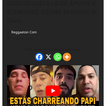
COSCULLUELA LE DA APOYO A
6TOBANDZ OZUNA ALOFOKE El
Caco
Reggaeton Com
May 23, 2026
Si te gusto el contenido comparte