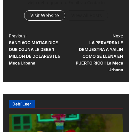
viejo del reggaeton. Email vía Contacto
Visit Website
View All Posts
P
Previous:
Next:
SANTIAGO MATIAS DICE
LA PERVERSA LE
o
QUE OZUNA LE DEBE 1
DEMUESTRA A YAILIN
s
MILLÓN DE DÓLARES ! La
COMO SE LLENA EN
t
Meca Urbana
PUERTO RICO ! La Meca
Urbana
n
a
v
i
Debí Leer
g
a
t