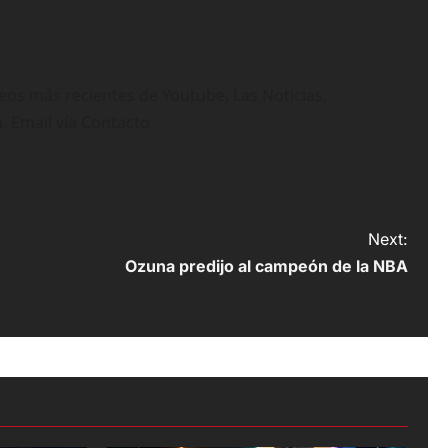
deos más recientes de Youtube, Las Noticias,
n. Email vía Contacto
Next:
Ozuna predijo al campeón de la NBA