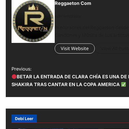
Reggaeton Com
Administrator
Precursores del Reggaeton desde el
Canciones y Música de tus artistas
Visit Website
View All Post
P
Previous:
BETAR LA ENTRADA DE CLARA CHÍA ES UNA DE 
o
SHAKIRA TRAS CANTAR EN LA COPA AMERICA
s
t
n
Debí Leer
a