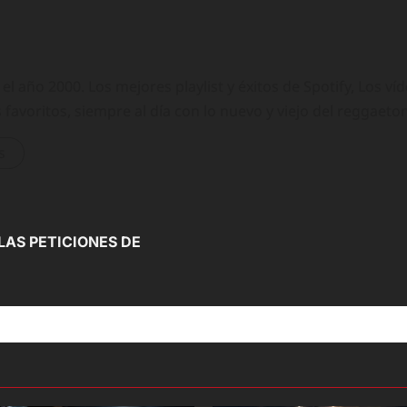
 año 2000. Los mejores playlist y éxitos de Spotify, Los ví
 favoritos, siempre al día con lo nuevo y viejo del reggaeto
s
LAS PETICIONES DE