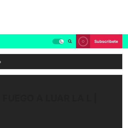
Subscribete
o
FUEGO A LUAR LA L |