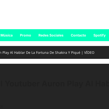
Música
Promo
Redes Sociales
Contacto
Spotify
 Play Al Hablar De La Fortuna De Shakira Y Piqué | VÍDEO
 Youtuber Auron Play Al Hab
3)