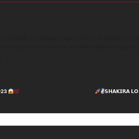
 año 2000. Los mejores playlist y éxitos de Spotify, Los ví
 favoritos, siempre al día con lo nuevo y viejo del reggaeto
s
2023
✌
𝗦𝗛𝗔𝗞𝗜𝗥𝗔 𝗟