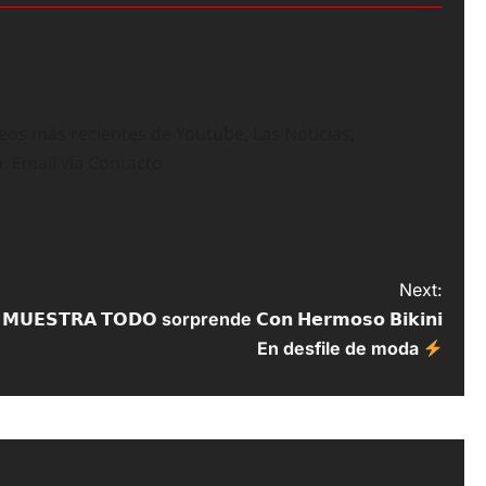
deos más recientes de Youtube, Las Noticias,
n. Email vía Contacto
Next:
 𝗠𝗨𝗘𝗦𝗧𝗥𝗔 𝗧𝗢𝗗𝗢 sorprende 𝗖𝗼𝗻 𝗛𝗲𝗿𝗺𝗼𝘀𝗼 𝗕𝗶𝗸𝗶𝗻𝗶
En desfile de moda