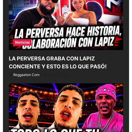
i
o
n
Noticias
LA PERVERSA GRABA CON LAPIZ
CONCIENTE Y ESTO ES LO QUE PASÓ!
Reggaeton Com
Aug 7, 2026