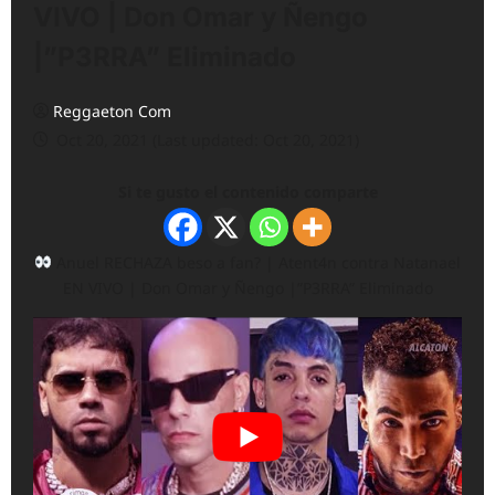
VIVO | Don Omar y Ñengo
|”P3RRA” Eliminado
Reggaeton Com
Oct 20, 2021 (Last updated: Oct 20, 2021)
Si te gusto el contenido comparte
Anuel RECHAZA beso a fan? | Atent4n contra Natanael
EN VIVO | Don Omar y Ñengo |”P3RRA” Eliminado