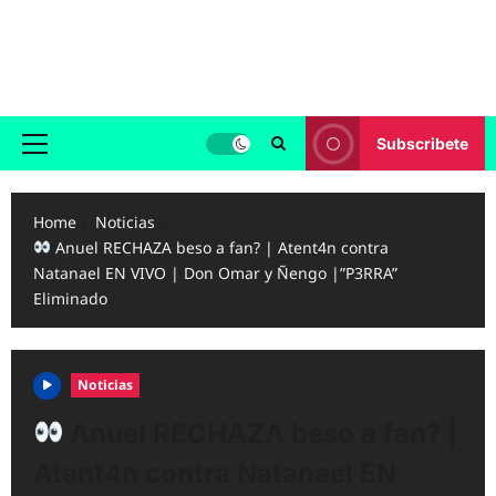
Skip
to
Reggaeton.com
content
Noticias, Exitos y Videos de Reggaeton
Subscribete
Primary
Menu
Home
Noticias
Anuel RECHAZA beso a fan? | Atent4n contra
Natanael EN VIVO | Don Omar y Ñengo |”P3RRA”
Eliminado
Noticias
Anuel RECHAZA beso a fan? |
Atent4n contra Natanael EN