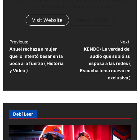
viejo del reggaeton. Email vía Contacto
Visit Website
View All Posts
P
Previous:
Next:
Anuel rechaza a mujer
KENDO: La verdad del
o
que lo intentó besar en la
audio que subió su
s
boca a la fuerza ( Historia
esposa a las redes (
t
y Video )
Escucha tema nuevo en
exclusiva )
n
a
v
i
Debí Leer
g
a
t