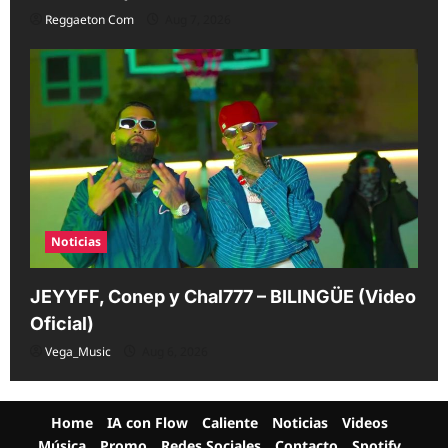
Reggaeton Com
Aug 7, 2026
Noticias
JEYYFF, Conep y Chal777 – BILINGÜE (Video
Oficial)
Vega_Music
Aug 6, 2026
Home
IA con Flow
Caliente
Noticias
Videos
Música
Promo
Redes Sociales
Contacto
Spotify